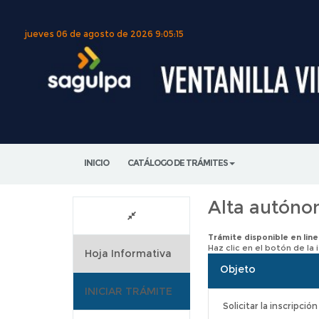
jueves 06 de agosto de 2026
9:05:15
INICIO
CATÁLOGO DE TRÁMITES
Alta autóno
Trámite disponible en line
Haz clic en el botón de la
Hoja Informativa
Objeto
INICIAR TRÁMITE
Solicitar la inscripc