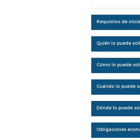
Requisitos de inici
Quién lo puede soli
Cómo lo puede soli
Cuándo lo puede so
Dónde lo puede sol
Obligaciones econ