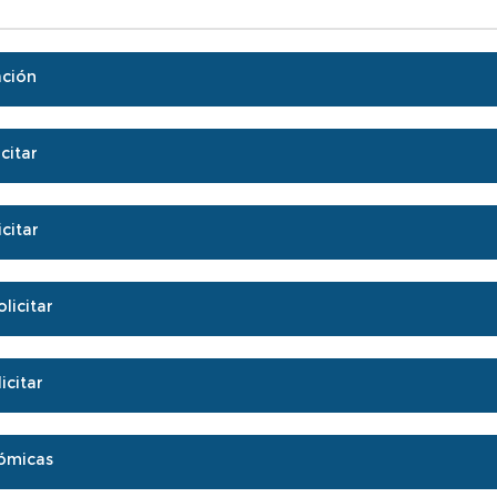
ación
citar
citar
licitar
icitar
ómicas