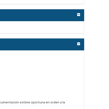
Expandir/Contra
Expandir/Contra
cumentación estime oportuna en orden a la